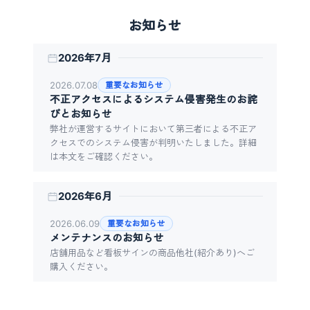
コ
ン
お知らせ
テ
ン
2026年7月
ツ
へ
2026.07.08
重要なお知らせ
ス
不正アクセスによるシステム侵害発生のお詫
キ
びとお知らせ
ッ
弊社が運営するサイトにおいて第三者による不正ア
プ
クセスでのシステム侵害が判明いたしました。詳細
は本文をご確認ください。
2026年6月
2026.06.09
重要なお知らせ
メンテナンスのお知らせ
店舗用品など看板サインの商品他社(紹介あり)へご
購入ください。